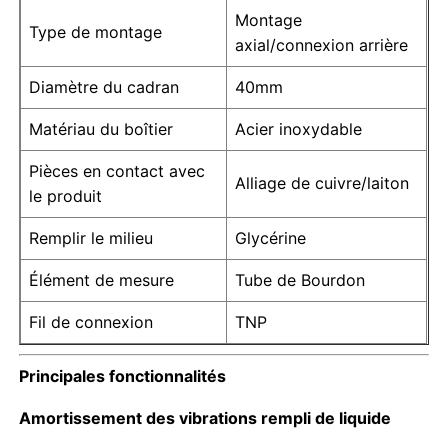
Montage
Type de montage
axial/connexion arrière
Visite d'usine
Diamètre du cadran
40mm
Contrôle de la qualité
Matériau du boîtier
Acier inoxydable
Pièces en contact avec
Alliage de cuivre/laiton
Contact
le produit
Remplir le milieu
Glycérine
Demande de soumission
Élément de mesure
Tube de Bourdon
Précuteur en acier inoxydable
Fil de connexion
TNP
un manomètre antichoc
Principales fonctionnalités
Amortissement des vibrations rempli de liquide
Manomètre de température et de pression