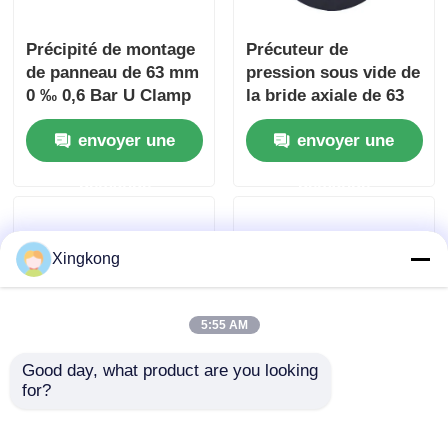
Précipité de montage
Précuteur de
de panneau de 63 mm
pression sous vide de
0 ‰ 0,6 Bar U Clamp
la bride axiale de 63
Précipité à double
mm - Manomètre
envoyer une
envoyer une
échelle
1000mbar avec
échelle de couleur
demande
demande
Xingkong
5:55 AM
Good day, what product are you looking 
for?
Type de jauge de
63 mm Monture
pression de l'oxygène
arrière manomètre de
YO50 50 mm Laiton
pression 0-10 Bar 150