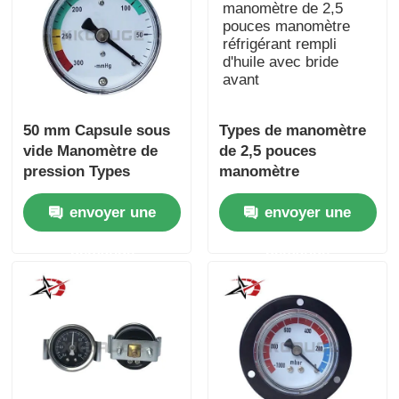
50 mm Capsule sous
Types de manomètre
vide Manomètre de
de 2,5 pouces
pression Types
manomètre
boîtier en acier laiton
réfrigérant rempli
envoyer une
envoyer une
interne 300 mmHg
d'huile avec bride
avant
demande
demande