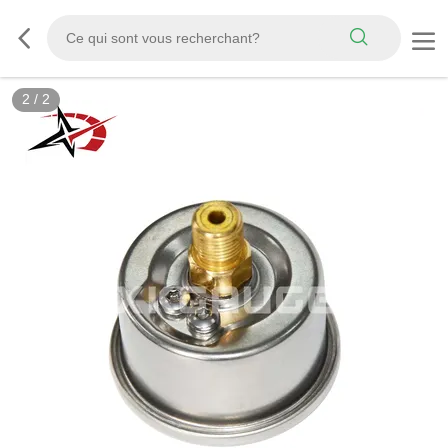
2
/
2