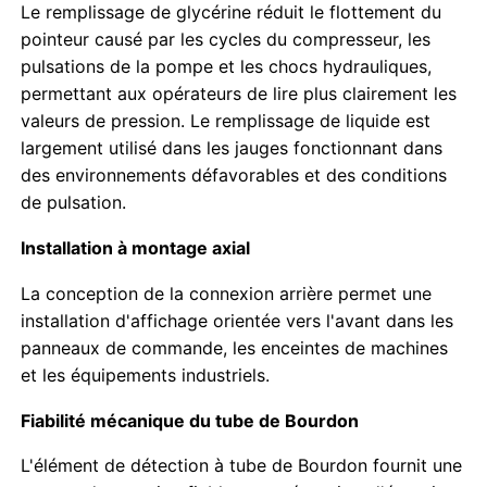
Le remplissage de glycérine réduit le flottement du
pointeur causé par les cycles du compresseur, les
jaugeur rempli de liquide
pulsations de la pompe et les chocs hydrauliques,
permettant aux opérateurs de lire plus clairement les
valeurs de pression. Le remplissage de liquide est
Le détecteur de pression électrique
largement utilisé dans les jauges fonctionnant dans
des environnements défavorables et des conditions
Kits de test de pression
de pulsation.
Installation à montage axial
le manomètre à sec
La conception de la connexion arrière permet une
installation d'affichage orientée vers l'avant dans les
Mini manomètre de pression
panneaux de commande, les enceintes de machines
et les équipements industriels.
Manomètre numérique
Fiabilité mécanique du tube de Bourdon
L'élément de détection à tube de Bourdon fournit une
Manomètre utilitaire