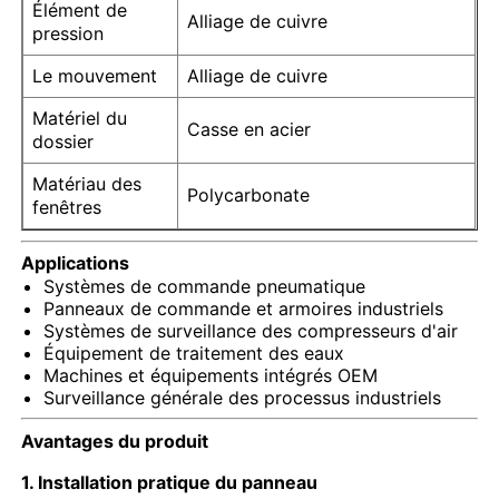
Élément de
Alliage de cuivre
pression
Visite d'usine
Le mouvement
Alliage de cuivre
Matériel du
Casse en acier
Contrôle de la qualité
dossier
Matériau des
Polycarbonate
Contact
fenêtres
Applications
Demande de soumission
Systèmes de commande pneumatique
Panneaux de commande et armoires industriels
Systèmes de surveillance des compresseurs d'air
Précuteur en acier inoxydable
Équipement de traitement des eaux
Machines et équipements intégrés OEM
Surveillance générale des processus industriels
un manomètre antichoc
Avantages du produit
1. Installation pratique du panneau
Manomètre de température et de pression