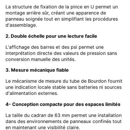
La structure de fixation de la pince en U permet un
montage arrière sûr, créant une apparence de
jaugeur rempli de liquide
panneau soignée tout en simplifiant les procédures
d'assemblage.
Le détecteur de pression électrique
2. Double échelle pour une lecture facile
L'affichage des barres et des psi permet une
Kits de test de pression
interprétation directe des valeurs de pression sans
conversion manuelle des unités.
3. Mesure mécanique fiable
le manomètre à sec
Le mécanisme de mesure du tube de Bourdon fournit
une indication locale stable sans batteries ni sources
Mini manomètre de pression
d'alimentation externes.
4- Conception compacte pour des espaces limités
Manomètre numérique
La taille du cadran de 63 mm permet une installation
dans des environnements de panneaux confinés tout
Manomètre utilitaire
en maintenant une visibilité claire.