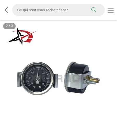
2
/
3