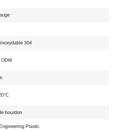
auge
3
 inoxydable 304
, ODM
m
20°C
de bourdon
ngineering Plastic