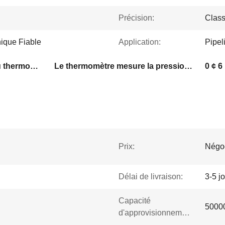
Précision:
Class
ique Fiable
Application:
Pipel
Indicateur de pression du thermomètre radiale
Le thermomètre mesure la pression 63 mm
0 ¢ 6
Prix:
Négo
Délai de livraison:
3-5 j
Capacité
50000
d'approvisionnement: