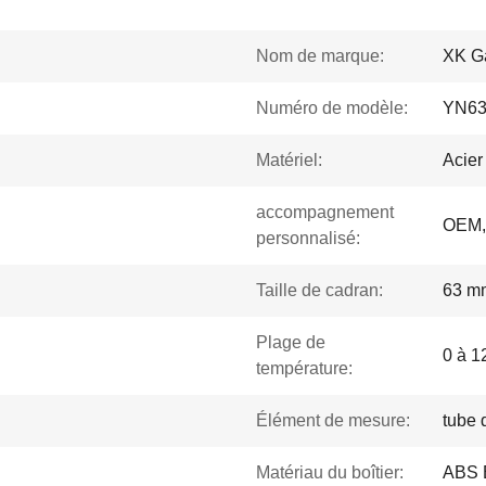
Nom de marque:
XK G
Numéro de modèle:
YN6
Matériel:
Acier
accompagnement
OEM
personnalisé:
Taille de cadran:
63 m
Plage de
0 à 1
température:
Élément de mesure:
tube 
Matériau du boîtier:
ABS E