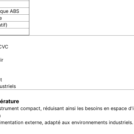
ique ABS
e
tif)
 CVC
ir
t
striels
érature
trument compact, réduisant ainsi les besoins en espace d'in
n
limentation externe, adapté aux environnements industriels.