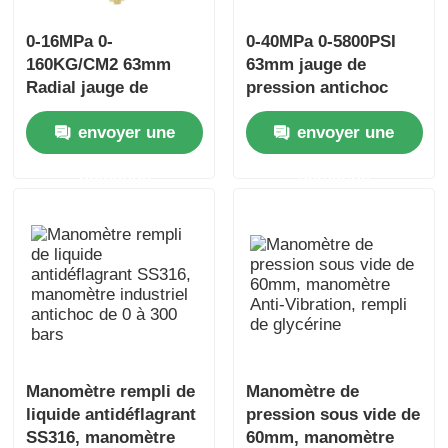
0-16MPa 0-
0-40MPa 0-5800PSI
160KG/CM2 63mm
63mm jauge de
Radial jauge de
pression antichoc
pression en acier
Glycérine remplie
envoyer une
envoyer une
inoxydable Glycérine
remplie
demande
demande
Manomètre rempli de
Manomètre de
liquide antidéflagrant
pression sous vide de
SS316, manomètre
60mm, manomètre