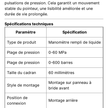
pulsations de pression. Cela garantit un mouvement
stable du pointeur, une lisibilité améliorée et une
durée de vie prolongée.
Visite d'usine
Spécifications techniques
Contrôle de la qualité
Paramètre
Spécification
Type de produit
Manomètre rempli de liquide
Contact
Plage de pression
0-60 MPa
Demande de soumission
Plage de pression
0-600 barres
Taille du cadran
60 millimètres
Précuteur en acier inoxydable
Montage sur panneau à
Style de montage
bride avant
un manomètre antichoc
Position de
Montage arrière
connexion
Manomètre de température et de pression