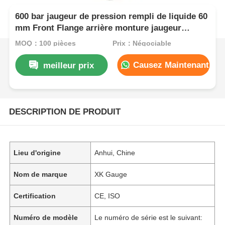
600 bar jaugeur de pression rempli de liquide 60
mm Front Flange arrière monture jaugeur
d'huile hydraulique
MOQ：100 pièces
Prix：Négociable
Causez Maintenant
meilleur prix
DESCRIPTION DE PRODUIT
Lieu d'origine
Anhui, Chine
Nom de marque
XK Gauge
Certification
CE, ISO
Numéro de modèle
Le numéro de série est le suivant: