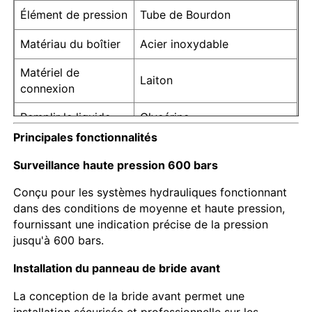
Élément de pression
Tube de Bourdon
jaugeur rempli de liquide
Matériau du boîtier
Acier inoxydable
Matériel de
Laiton
Le détecteur de pression électrique
connexion
Remplir le liquide
Glycérine
Kits de test de pression
Principales fonctionnalités
Surveillance haute pression 600 bars
le manomètre à sec
Conçu pour les systèmes hydrauliques fonctionnant
dans des conditions de moyenne et haute pression,
Mini manomètre de pression
fournissant une indication précise de la pression
jusqu'à 600 bars.
Manomètre numérique
Installation du panneau de bride avant
La conception de la bride avant permet une
Manomètre utilitaire
installation sécurisée et professionnelle sur les