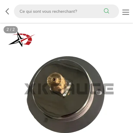
2
/
2