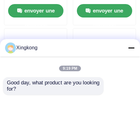
industriel antichoc de
Anti-Vibration, rempli
envoyer une
envoyer une
0 à 300 bars
de glycérine
demande
demande
Xingkong
9:19 PM
Good day, what product are you looking 
for?
15000 PSI jauge de
Précuteur à double
pression remplie de
échelle 0-25MPa 0-
liquide 63 mm
3500PSI Précuteur
connexion en laiton
radial en acier
envoyer une
envoyer une
montée radiale
inoxydable de 40 mm
demande
demande